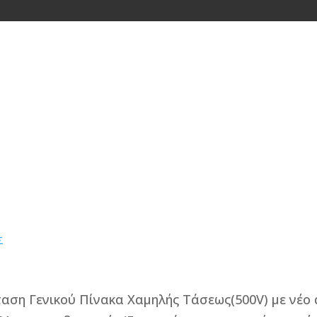
ΠΡΟΦΙΛ
ΥΠΗΡΕΣΙΕΣ
00Α
Σ
ταση Γενικού Πίνακα Χαμηλής Τάσεως(500V) με νέο