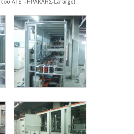
ντου ΑΓΕΤ-ΗΡΑΚΛΗΣ-Lafarge).