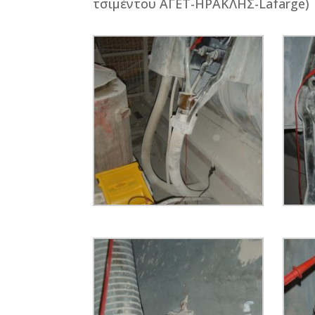
τσιμέντου ΑΓΕΤ-ΗΡΑΚΛΗΣ-Lafarge)