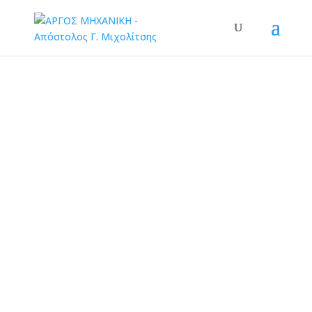
Εγκατάσταση και
προγραμματισμό
ς τοπικού
αυτοματισμού με
PLC σειράς
SIEMENS S7-1200